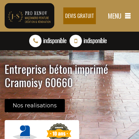
MENU
DEVIS GRATUIT
indisponible
indisponible
Entreprise béton imprimé
Cramoisy 60660
Nos realisations