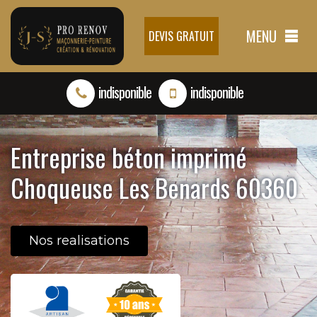
MENU
DEVIS GRATUIT
indisponible
indisponible
Entreprise béton imprimé
Choqueuse Les Benards 60360
Nos realisations