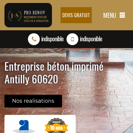
MENU
DEVIS GRATUIT
indisponible
indisponible
Entreprise béton imprimé
Antilly 60620
Nos realisations