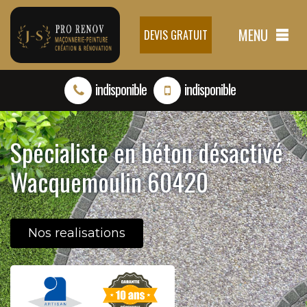
MENU
DEVIS GRATUIT
indisponible
indisponible
Spécialiste en béton désactivé
Wacquemoulin 60420
Nos realisations