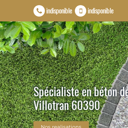
indisponible
indisponible
Spécialiste en béton d
Villotran 60390
Nos realisations