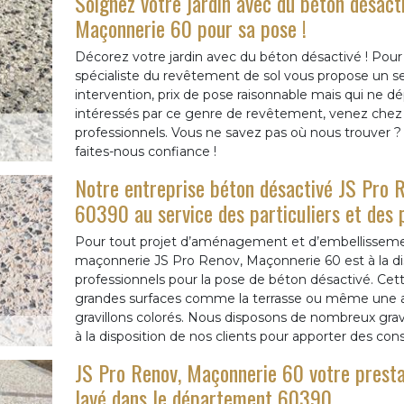
Soignez votre jardin avec du béton désacti
Maçonnerie 60 pour sa pose !
Décorez votre jardin avec du béton désactivé ! Pour
spécialiste du revêtement de sol vous propose un serv
intervention, prix de pose raisonnable mais qui ne d
intéressés par ce genre de revêtement, venez chez n
professionnels. Vous ne savez pas où nous trouver ? 
faites-nous confiance !
Notre entreprise béton désactivé JS Pro 
60390 au service des particuliers et des 
Pour tout projet d’aménagement et d’embellissement
maçonnerie JS Pro Renov, Maçonnerie 60 est à la disp
professionnels pour la pose de béton désactivé. Cett
grandes surfaces comme la terrasse ou même une allée
gravillons colorés. Nous disposons de nombreux gra
à la disposition de nos clients pour apporter des conse
JS Pro Renov, Maçonnerie 60 votre presta
lavé dans le département 60390