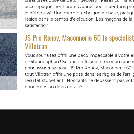
création et pose de béton décoratif. Faites confiance e
accompagnement professionnel pour aider tous propri
le béton lavé. Une même technique de base, prati
réside dans le temps d’exécution. Les maçons de la
satisfaction.
JS Pro Renov, Maçonnerie 60 le spécialist
Villotran
Vous souhaitez offrir une déco impeccable à votre ex
meilleure option ! Solution efficace et économique 
pour assurer sa pose. JS Pro Renov, Maçonnerie 60 le
tout Villotran offre une pose dans les règles de l’art,
résultat stupéfiant ! Nos tarifs ne dépassent pas vo
donnerons un devis détaillé.