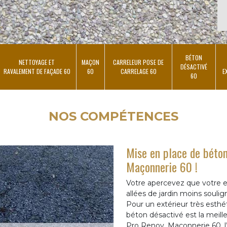
BÉTON
NETTOYAGE ET
MAÇON
CARRELEUR POSE DE
DÉSACTIVÉ
RAVALEMENT DE FAÇADE 60
60
CARRELAGE 60
E
60
NOS COMPÉTENCES
Mise en place de béton
Maçonnerie 60 !
Votre apercevez que votre e
allées de jardin moins soulig
Pour un extérieur très esth
béton désactivé est la meille
Pro Renov, Maçonnerie 60, l’