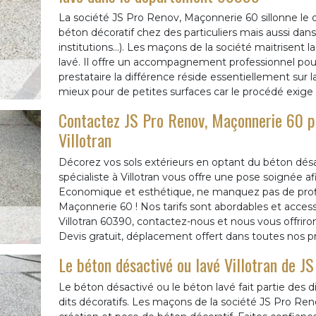
La société JS Pro Renov, Maçonnerie 60 sillonne le 
béton décoratif chez des particuliers mais aussi dans 
institutions…). Les maçons de la société maitrisent 
lavé. Il offre un accompagnement professionnel pour
prestataire la différence réside essentiellement sur l
mieux pour de petites surfaces car le procédé exige u
Contactez JS Pro Renov, Maçonnerie 60 po
Villotran
Décorez vos sols extérieurs en optant du béton dés
spécialiste à Villotran vous offre une pose soignée afi
Economique et esthétique, ne manquez pas de profite
Maçonnerie 60 ! Nos tarifs sont abordables et accessi
Villotran 60390, contactez-nous et nous vous offrirons
Devis gratuit, déplacement offert dans toutes nos pr
Le béton désactivé ou lavé Villotran de J
Le béton désactivé ou le béton lavé fait partie des d
dits décoratifs. Les maçons de la société JS Pro Re