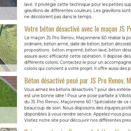
lavé. Il privilégie cette technique pour les petites sup
gravillons de différentes couleurs. Les gravillons son
ne décolorent pas dans le temps.
Votre béton désactivé avec le maçon JS 
Le maçon JS Pro Renov, Maçonnerie 60 réalise la po
ordinaire, béton armé, dalle de béton, béton décoratif
propositions : béton imprimé, béton lavé, béton désac
assure avec efficacité cette opération. Il dispose des
différents coloris. Contactez-le pour un accompagne
coloris qui convient à votre projet. Il offre aussi des pr
Béton désactivé posé par JS Pro Renov, 
Vous aimez les bétons désactivés ? pour des extérieu
est une bonne idée ! Pour une pose parfaite à Villot
du JS Pro Renov, Maçonnerie 60 ! Spécialiste de ce d
beaucoup de soin. Nous disposons des équipes profe
disponibles à vous rendre service. Appelez-nous pour 
Visitez notre site pour découvrir nos différentes pres