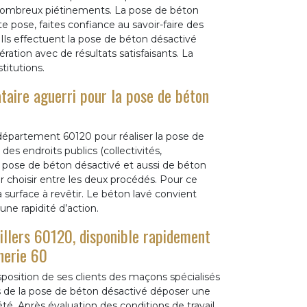
 nombreux piétinements. La pose de béton
te pose, faites confiance au savoir-faire des
ls effectuent la pose de béton désactivé
ation avec de résultats satisfaisants. La
titutions.
taire aguerri pour la pose de béton
département 60120 pour réaliser la pose de
des endroits publics (collectivités,
la pose de béton désactivé et aussi de béton
 choisir entre les deux procédés. Pour ce
a surface à revêtir. Le béton lavé convient
ne rapidité d’action.
illers 60120, disponible rapidement
nerie 60
position de ses clients des maçons spécialisés
s de la pose de béton désactivé déposer une
té. Après évaluation des conditions de travail