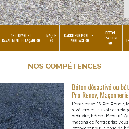
BÉTON
NETTOYAGE ET
MAÇON
CARRELEUR POSE DE
DÉSACTIVÉ
RAVALEMENT DE FAÇADE 60
60
CARRELAGE 60
E
60
NOS COMPÉTENCES
Béton désactivé ou béto
Pro Renov, Maçonnerie 
L’entreprise JS Pro Renov, 
revêtement au sol : carrelage
ordinaire, béton décoratif. Qu
maçons de l’entreprise vous 
intervient pour la pose de bé