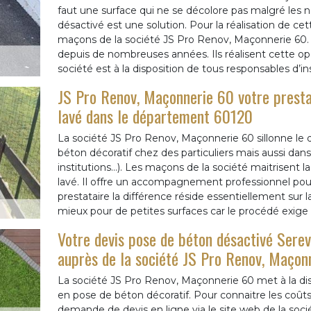
faut une surface qui ne se décolore pas malgré les
désactivé est une solution. Pour la réalisation de cet
maçons de la société JS Pro Renov, Maçonnerie 60. I
depuis de nombreuses années. Ils réalisent cette opér
société est à la disposition de tous responsables d’ins
JS Pro Renov, Maçonnerie 60 votre presta
lavé dans le département 60120
La société JS Pro Renov, Maçonnerie 60 sillonne le 
béton décoratif chez des particuliers mais aussi dans 
institutions…). Les maçons de la société maitrisent 
lavé. Il offre un accompagnement professionnel pour
prestataire la différence réside essentiellement sur l
mieux pour de petites surfaces car le procédé exige u
Votre devis pose de béton désactivé Serev
auprès de la société JS Pro Renov, Maçon
La société JS Pro Renov, Maçonnerie 60 met à la dis
en pose de béton décoratif. Pour connaitre les coût
demande de devis en ligne via le site web de la socié