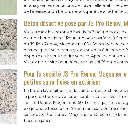
et analyser les conditions de travail, elle établit le 
de l’épaisseur du béton, de la superficie à bétonner.
Béton désactivé posé par JS Pro Renov, 
Vous aimez les bétons désactivés ? pour des extérieu
est une bonne idée ! Pour une pose parfaite à Serevil
du JS Pro Renov, Maçonnerie 60 ! Spécialiste de ce d
beaucoup de soin. Nous disposons des équipes profe
disponibles à vous rendre service. Appelez-nous pour 
Visitez notre site pour découvrir nos différentes pres
Pour la société JS Pro Renov, Maçonnerie 
petites superficies en extérieur
Le béton lavé fait partie des différentes techniques d
la pose de béton lavé faites confiance au savoir-fa
JS Pro Renov, Maçonnerie 60. Ils sont qualifiés et a
exige une vitesse dans l’exécution, car pour résumer d
société JS Pro Renov, Maçonnerie 60 conseille le bé
table de jardin.