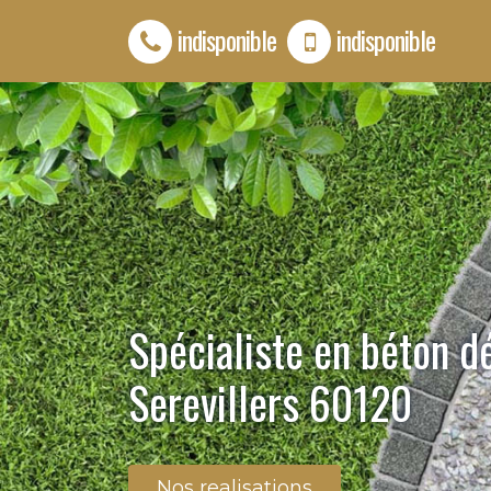
indisponible
indisponible
Spécialiste en béton d
Serevillers 60120
Nos realisations