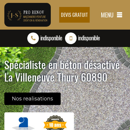
MENU
DEVIS GRATUIT
indisponible
indisponible
Spécialiste en béton désactivé
La Villeneuve Thury 60890
Nos realisations