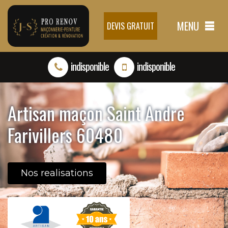
MENU
DEVIS GRATUIT
indisponible
indisponible
Artisan maçon Saint Andre
Farivillers 60480
Nos realisations