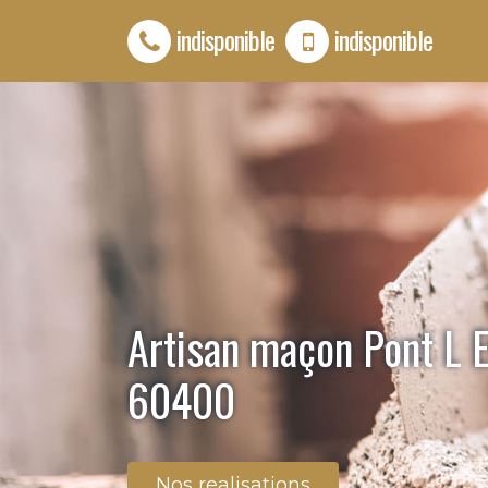
indisponible
indisponible
Artisan maçon Pont L 
60400
Nos realisations