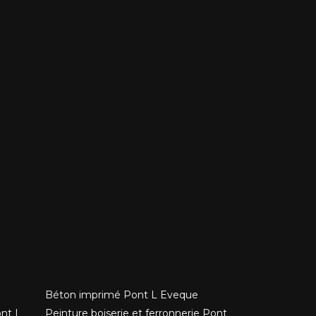
Béton imprimé Pont L Eveque
ont L
Peinture boiserie et ferronnerie Pont