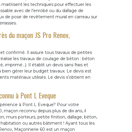
 maitrisent les techniques pour effectuer les
ossable avec de l’enrobé ou du dallage de
vaux de pose de revêtement mural en carreau sur
errasses.
rès du maçon JS Pro Renov,
t confirmé. Il assure tous travaux de petites
éalise les travaux de coulage de béton : béton
, imprimé…). Il établit un devis sans frais et
 bien gérer leur budget travaux. Le devis est
rents matériaux utilisés. Le devis s’obtient en
connu à Pont L Eveque
périence à Pont L Eveque? Pour votre
, maçon reconnu depuis plus de dix ans, il
on, murs porteurs, petite finition, dallage, béton,
 habitation ou autres bâtiment ! Ayant tous les
ro Renov, Maçonnerie 60 est un maçon