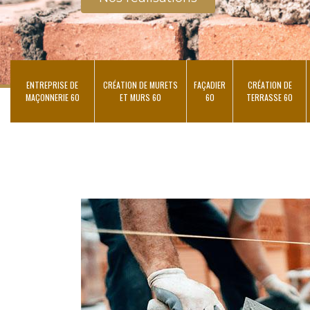
ENTREPRISE DE
CRÉATION DE MURETS
FAÇADIER
CRÉATION DE
MAÇONNERIE 60
ET MURS 60
60
TERRASSE 60