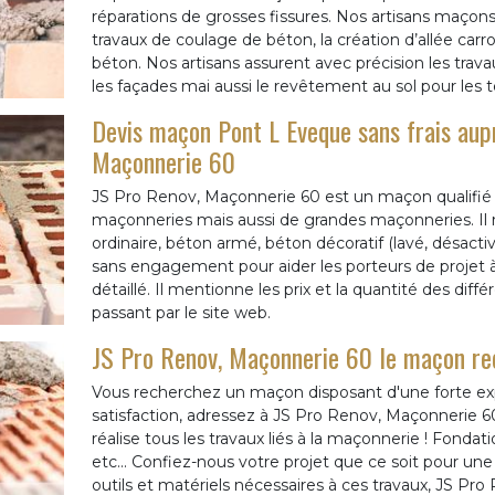
réparations de grosses fissures. Nos artisans maçons
travaux de coulage de béton, la création d’allée carr
béton. Nos artisans assurent avec précision les tra
les façades mai aussi le revêtement au sol pour les t
Devis maçon Pont L Eveque sans frais aup
Maçonnerie 60
JS Pro Renov, Maçonnerie 60 est un maçon qualifié e
maçonneries mais aussi de grandes maçonneries. Il r
ordinaire, béton armé, béton décoratif (lavé, désactivé
sans engagement pour aider les porteurs de projet à
détaillé. Il mentionne les prix et la quantité des diffé
passant par le site web.
JS Pro Renov, Maçonnerie 60 le maçon re
Vous recherchez un maçon disposant d'une forte ex
satisfaction, adressez à JS Pro Renov, Maçonnerie 60
réalise tous les travaux liés à la maçonnerie ! Fondati
etc... Confiez-nous votre projet que ce soit pour une
outils et matériels nécessaires à ces travaux, JS P