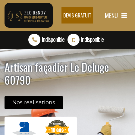
MENU
DEVIS GRATUIT
indisponible
indisponible
Artisan façadier Le Deluge
60790
Nos realisations